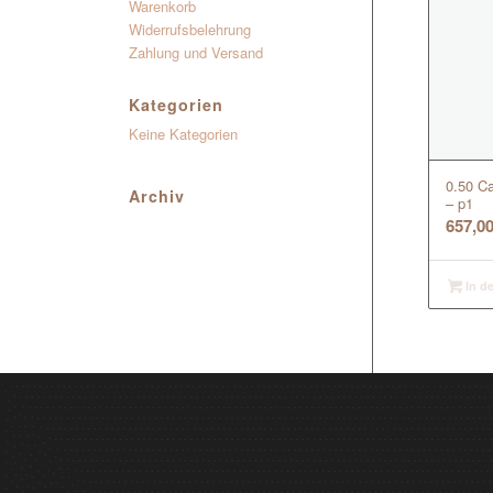
Warenkorb
Widerrufsbelehrung
Zahlung und Versand
Kategorien
Keine Kategorien
0.50 Ca
Archiv
– p1
657,0
In d