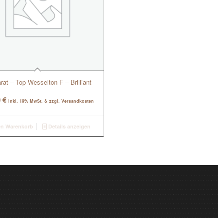
rat – Top Wesselton F – Brilliant
0
€
inkl. 19% MwSt. & zzgl. Versandkosten
en Warenkorb
Details anzeigen