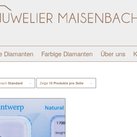
e Diamanten
Farbige Diamanten
Über uns
K
 nach
Zeige
Standard
15 Produkte pro Seite