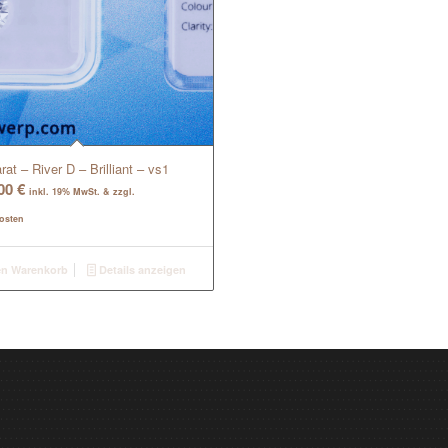
rat – River D – Brilliant – vs1
,00
€
inkl. 19% MwSt. & zzgl.
osten
en Warenkorb
Details anzeigen