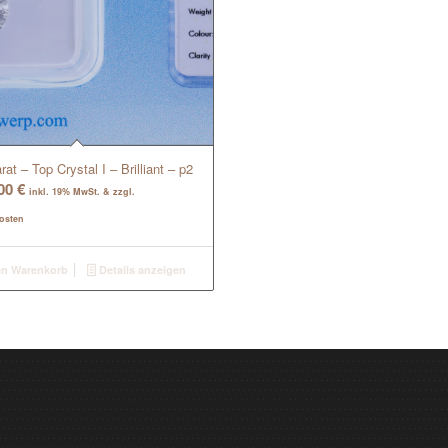
rat – Top Crystal I – Brilliant – p2
,00
€
inkl. 19% MwSt. & zzgl.
osten
en Warenkorb
Details anzeigen