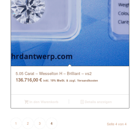
5.05 Carat – Wesselton H – Brilliant – vs2
136.716,00
€
inkl. 19% MwSt. & zzgl. Versandkosten
In den Warenkorb
Details anzeigen
1
2
3
4
Seite 4 von 4