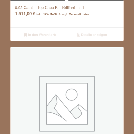
0.92 Carat – Top Cape K – Brilliant – si1
1.511,00
€
inkl. 19% MwSt. & zzgl. Versandkosten
In den Warenkorb
Details anzeigen