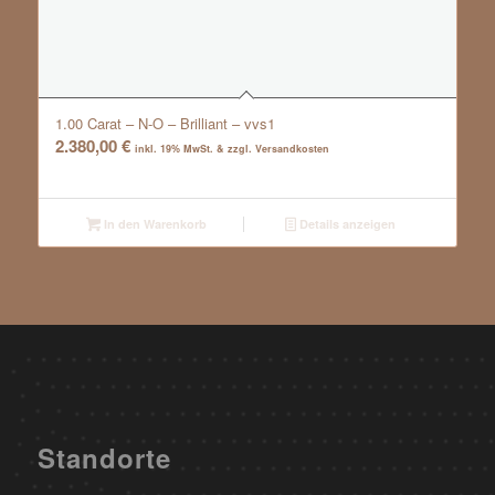
1.00 Carat – N-O – Brilliant – vvs1
2.380,00
€
inkl. 19% MwSt. & zzgl. Versandkosten
In den Warenkorb
Details anzeigen
Standorte