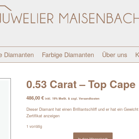
e Diamanten
Farbige Diamanten
Über uns
K
0.53 Carat – Top Cape L
486,00
€
inkl. 19% MwSt. & zzgl. Versandkosten
Dieser Diamant hat einen Brilliantschliff und er hat ein Gewich
Zertifikat anzeigen
1 vorrätig
In den Warenkorb