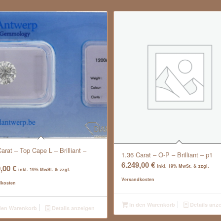
arat – Top Cape L – Brilliant –
1.36 Carat – O-P – Brilliant – p1
6.249,00
€
0,00
€
inkl. 19% MwSt. & zzgl.
inkl. 19% MwSt. & zzgl.
Versandkosten
dkosten
In den Warenkorb
Details anz
den Warenkorb
Details anzeigen