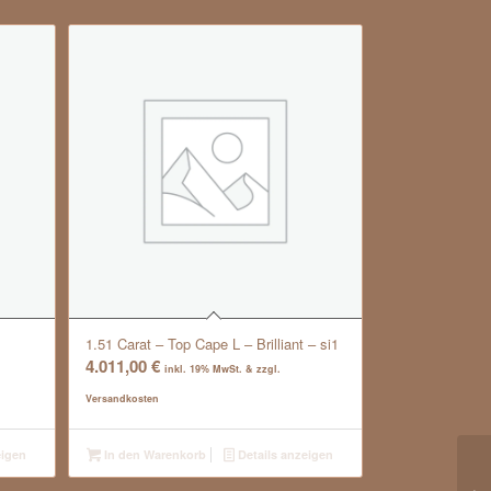
1.51 Carat – Top Cape L – Brilliant – si1
4.011,00
€
inkl. 19% MwSt. & zzgl.
Versandkosten
eigen
In den Warenkorb
Details anzeigen
0.