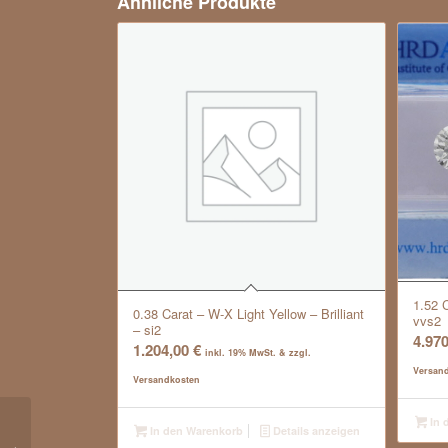
Ähnliche Produkte
1.52 C
0.38 Carat – W-X Light Yellow – Brilliant
vvs2
– si2
4.97
1.204,00
€
inkl. 19% MwSt. & zzgl.
Versan
Versandkosten
In 
In den Warenkorb
Details anzeigen
0.53 Carat – Top Cape L – Brilliant –