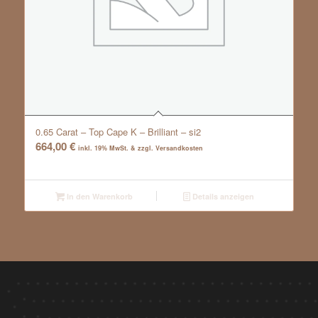
0.65 Carat – Top Cape K – Brilliant – si2
664,00
€
inkl. 19% MwSt. & zzgl. Versandkosten
In den Warenkorb
Details anzeigen