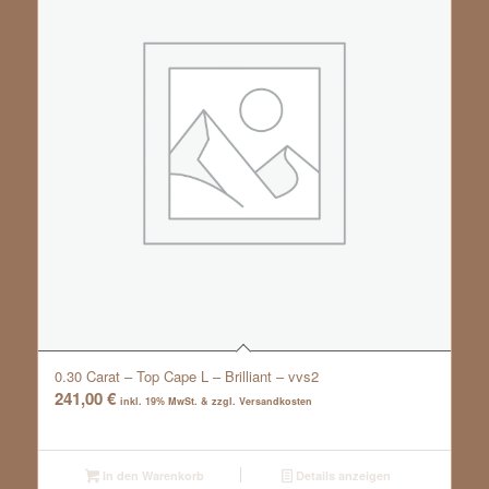
0.30 Carat – Top Cape L – Brilliant – vvs2
241,00
€
inkl. 19% MwSt. & zzgl. Versandkosten
In den Warenkorb
Details anzeigen