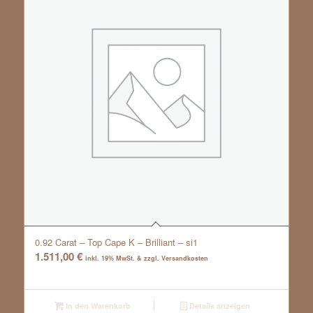
0.92 Carat – Top Cape K – Brilliant – si1
1.511,00
€
inkl. 19% MwSt. & zzgl. Versandkosten
In den Warenkorb
Details anzeigen