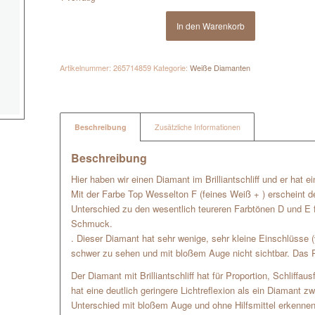
In den Warenkorb
Artikelnummer:
265714859
Kategorie:
Weiße Diamanten
Beschreibung
Zusätzliche Informationen
Beschreibung
Hier haben wir einen Diamant im Brilliantschliff und er hat 
Mit der Farbe Top Wesselton F (feines Weiß + ) erscheint 
Unterschied zu den wesentlich teureren Farbtönen D und E fe
Schmuck.
. Dieser Diamant hat sehr wenige, sehr kleine Einschlüsse 
schwer zu sehen und mit bloßem Auge nicht sichtbar. Das P
Der Diamant mit Brilliantschliff hat für Proportion, Schliffa
hat eine deutlich geringere Lichtreflexion als ein Diamant
Unterschied mit bloßem Auge und ohne Hilfsmittel erkennen