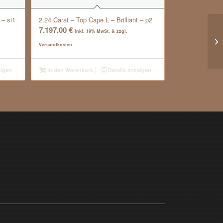
 – si1
2.24 Carat – Top Cape L – Brilliant – p2
7.197,00
€
inkl. 19% MwSt. & zzgl.
0.
Versandkosten
Br
eigen
In den Warenkorb
Details anzeigen