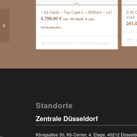
1.53 Carat – Top Cape L – Brilliant – vs1
0.30 C
vvs2
4.799,00
€
inkl. 19% MwSt. & zzgl.
0.26 Carat – Top Wesselton F –
241,
Versandkosten
Rectangle – vvs1
In 
In den Warenkorb
Details anzeigen
Standorte
Zentrale Düsseldorf
Königsallee 30, Kö-Center, 4. Etage, 40212 Düsseld