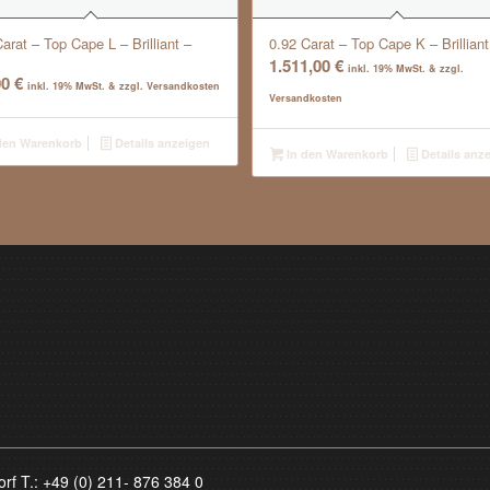
arat – Top Cape L – Brilliant –
0.92 Carat – Top Cape K – Brilliant
1.511,00
€
inkl. 19% MwSt. & zzgl.
00
€
inkl. 19% MwSt. & zzgl. Versandkosten
Versandkosten
den Warenkorb
Details anzeigen
In den Warenkorb
Details anz
orf T.:
+49 (0) 211- 876 384 0