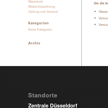
Warenkorb
Um die be
Widerrufsbelehrung
Zahlung und Versand
Überpr
Versuc
Kategorien
Versuc
Keine Kategorien
Archiv
Standorte
Zentrale Düsseldorf