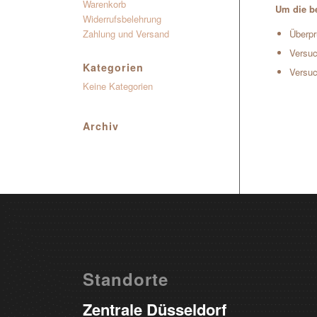
Warenkorb
Um die be
Widerrufsbelehrung
Zahlung und Versand
Überpr
Versuc
Kategorien
Versuc
Keine Kategorien
Archiv
Standorte
Zentrale Düsseldorf