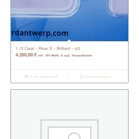
1.13 Carat – River D – Brilliant – si2
4.260,00
€
inkl. 19% MwSt. & zzgl. Versandkosten
In den Warenkorb
Details anzeigen