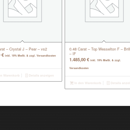
rat – Crystal J – Pear – vs2
0.48 Carat – Top Wesselton F – Brill
– IF
0
€
inkl. 19% MwSt. & zzgl. Versandkosten
1.485,00
€
inkl. 19% MwSt. & zzgl.
Versandkosten
en Warenkorb
Details anzeigen
In den Warenkorb
Details anze