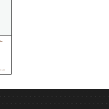
iant
igen