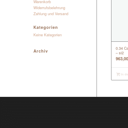
Warenkorb
Widerrufsbelehrung
Zahlung und Versand
Kategorien
Keine Kategorien
0.34 Ca
Archiv
– si2
963,0
In d