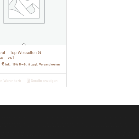
arat – Top Wesselton G –
se – vs1
0
€
inkl. 19% MwSt. & zzgl. Versandkosten
en Warenkorb
Details anzeigen