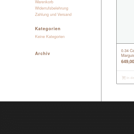
Warenkorb
Widerrufsbelehrung
Zahlung und Versand
Kategorien
Keine Kategorien
0.34 C
Archiv
Margui
649,0
In d