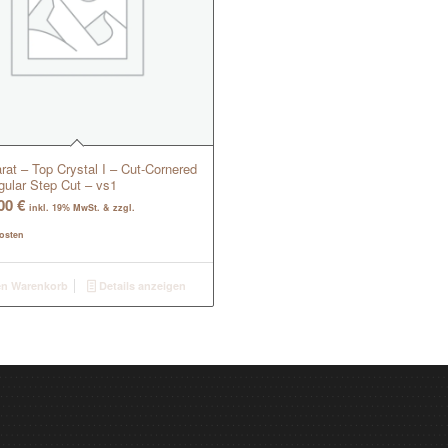
rat – Top Crystal I – Cut-Cornered
gular Step Cut – vs1
,00
€
inkl. 19% MwSt. & zzgl.
osten
en Warenkorb
Details anzeigen